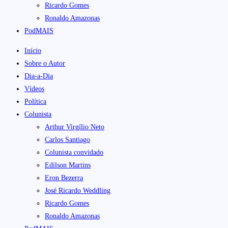
Ricardo Gomes
Ronaldo Amazonas
PodMAIS
Início
Sobre o Autor
Dia-a-Dia
Vídeos
Política
Colunista
Arthur Virgílio Neto
Carlos Santiago
Colunista convidado
Edilson Martins
Eron Bezerra
José Ricardo Weddling
Ricardo Gomes
Ronaldo Amazonas