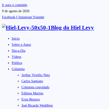
Ir para o conteúdo
9 de agosto de 2026
Facebook-f
Instagram
Youtube
Blog do
Hiel Levy
Início
Sobre o Autor
Dia-a-Dia
Vídeos
Política
Colunista
Arthur Virgílio Neto
Carlos Santiago
Colunista convidado
Edilson Martins
Eron Bezerra
José Ricardo Weddling