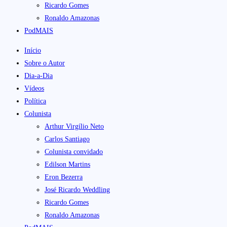
Ricardo Gomes
Ronaldo Amazonas
PodMAIS
Início
Sobre o Autor
Dia-a-Dia
Vídeos
Política
Colunista
Arthur Virgílio Neto
Carlos Santiago
Colunista convidado
Edilson Martins
Eron Bezerra
José Ricardo Weddling
Ricardo Gomes
Ronaldo Amazonas