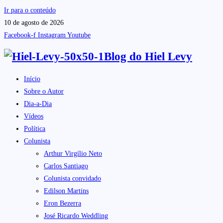
Ir para o conteúdo
10 de agosto de 2026
Facebook-f
Instagram
Youtube
Blog do
Hiel Levy
Início
Sobre o Autor
Dia-a-Dia
Vídeos
Política
Colunista
Arthur Virgílio Neto
Carlos Santiago
Colunista convidado
Edilson Martins
Eron Bezerra
José Ricardo Weddling