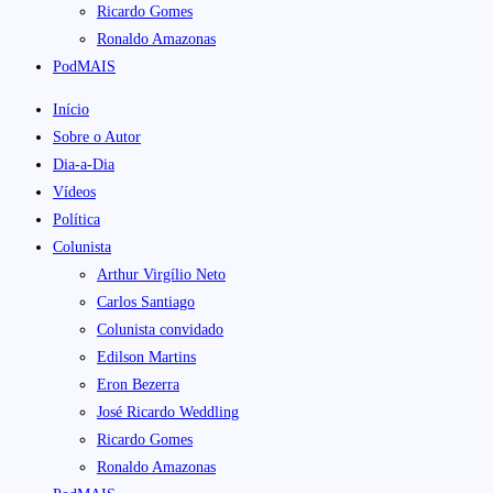
Ricardo Gomes
Ronaldo Amazonas
PodMAIS
Início
Sobre o Autor
Dia-a-Dia
Vídeos
Política
Colunista
Arthur Virgílio Neto
Carlos Santiago
Colunista convidado
Edilson Martins
Eron Bezerra
José Ricardo Weddling
Ricardo Gomes
Ronaldo Amazonas