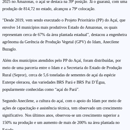
2025 no Amazonas, o açaí se destaca na 39ª posição. Já o guaraná, com uma
produção de 814,72 no estado, alcançou a 79ª colocação.
“Desde 2019, vem sendo executado o Projeto Prioritário (PP) do Açaí, que
envolve 14 municípios mais produtivos Estado do Amazonas, os quais
representam cerca de 67% da área plantada estadual”, destacou a engenheira
agrônoma da Gerência de Produção Vegetal (GPV) do Idam, Anecilene
Buzaglo.
Além dos municípios atendidos pelo PP do Açaí, foram distribuídas, por
meio de uma parceria entre o Idam e a Secretaria do Estado de Produção
Rural (Sepror), cerca de 5,6 toneladas de sementes de açaí da espécie
Euterpe oleracea, das variedades BRS Pará e BRS Pai D’Égua,
popularmente conhecidas como “açaí do Pará”.
Segundo Anecilene, a cultura do açaí, com o apoio do Idam por meio de
ações de capacitação e assistência técnica, tem observado um crescimento
significativo. Nos últimos anos, observou-se um crescimento superior a
150% na produção e um aumento de mais de 200% na área plantada no
Estado.