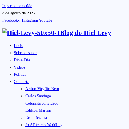
Ir para o conteúdo
8 de agosto de 2026
Facebook-f
Instagram
Youtube
Blog do
Hiel Levy
Início
Sobre o Autor
Dia-a-Dia
Vídeos
Política
Colunista
Arthur Virgílio Neto
Carlos Santiago
Colunista convidado
Edilson Martins
Eron Bezerra
José Ricardo Weddling