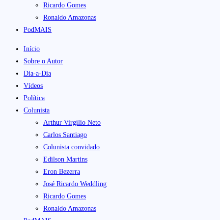
Ricardo Gomes
Ronaldo Amazonas
PodMAIS
Início
Sobre o Autor
Dia-a-Dia
Vídeos
Política
Colunista
Arthur Virgílio Neto
Carlos Santiago
Colunista convidado
Edilson Martins
Eron Bezerra
José Ricardo Weddling
Ricardo Gomes
Ronaldo Amazonas