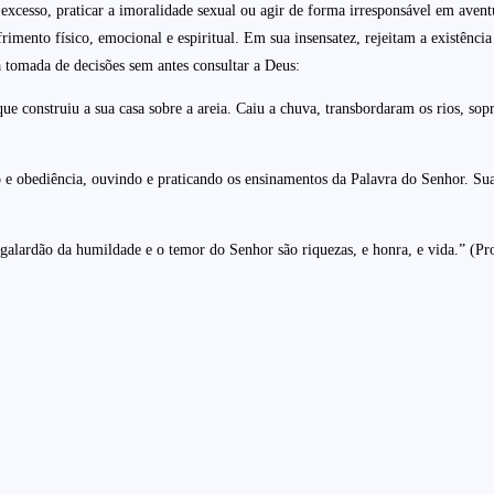
excesso, praticar a imoralidade sexual ou agir de forma irresponsável em avent
frimento físico, emocional e espiritual. Em sua insensatez, rejeitam a existênc
 tomada de decisões sem antes consultar a Deus:
 construiu a sua casa sobre a areia. Caiu a chuva, transbordaram os rios, sopr
 obediência, ouvindo e praticando os ensinamentos da Palavra do Senhor. Sua v
galardão da humildade e o temor do Senhor são riquezas, e honra, e vida.” (Pr