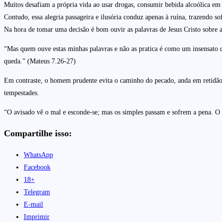
Muitos desafiam a própria vida ao usar drogas, consumir bebida alcoólica em 
Contudo, essa alegria passageira e ilusória conduz apenas à ruína, trazendo so
Na hora de tomar uma decisão é bom ouvir as palavras de Jesus Cristo sobre a
“Mas quem ouve estas minhas palavras e não as pratica é como um insensato que
queda.” (Mateus 7.26-27)
Em contraste, o homem prudente evita o caminho do pecado, anda em retidão e
tempestades.
“O avisado vê o mal e esconde-se; mas os simples passam e sofrem a pena. O 
Compartilhe isso:
WhatsApp
Facebook
18+
Telegram
E-mail
Imprimir