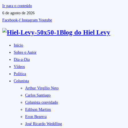
Ir para o conteúdo
6 de agosto de 2026
Facebook-f
Instagram
Youtube
Blog do
Hiel Levy
Início
Sobre o Autor
Dia-a-Dia
Vídeos
Política
Colunista
Arthur Virgílio Neto
Carlos Santiago
Colunista convidado
Edilson Martins
Eron Bezerra
José Ricardo Weddling