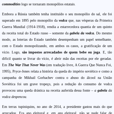
commodities
logo se tornaram monopólios estatais.
Embora a Rússia também tenha instituído o seu monopólio do sal, ele foi
superado em 1895 pelo monopólio da
vodca
que, nas vésperas da Primeira
Guerra Mundial (1914-1918), rendia a estarrecedora quantia de um quinto
da receita total do Estado russo – somente da
gabela da vodca.
Do mesmo
modo, as loterias do Estado também desempenham um papel semelhante,
com o Estado monopolizando, em ambos os casos, a gratificação de um
vício. Logo,
são
impostos arrecadados de quem bebe ou joga
. E, tão
difícil quanto se livrar do vício, é abrir mão das receitas por ele geradas.
Em
The War That Never Was
(em tradução livre, A Guerra Que Nunca Foi,
1995), Pryce-Jones relata a história da queda do império soviético e como a
campanha de Mikhail Gorbachev contra o abuso do álcool na União
Soviética foi um grave tropeço, pois a redução do consumo de vodca
provocou uma queda drástica na receita auferida dessa fonte –
a
gabela
da
vodca despencou.
Em terras tupiniquins, no ano de 2014, a presidente gastou mais do que
arrecadou. Era ano eleitoral e, em ano eleitoral, não se pode falar de