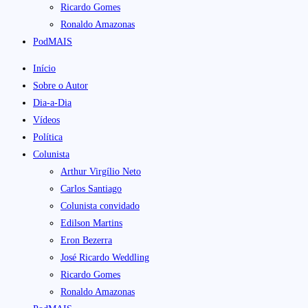
Ricardo Gomes
Ronaldo Amazonas
PodMAIS
Início
Sobre o Autor
Dia-a-Dia
Vídeos
Política
Colunista
Arthur Virgílio Neto
Carlos Santiago
Colunista convidado
Edilson Martins
Eron Bezerra
José Ricardo Weddling
Ricardo Gomes
Ronaldo Amazonas