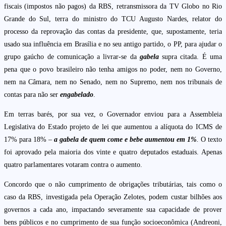
fiscais (impostos não pagos) da RBS, retransmissora da TV Globo no Rio
Grande do Sul, terra do ministro do TCU Augusto Nardes, relator do
processo da reprovação das contas da presidente, que, supostamente, teria
usado sua influência em Brasília e no seu antigo partido, o PP, para ajudar o
grupo gaúcho de comunicação a livrar-se da
gabela
supra citada. É uma
pena que o povo brasileiro não tenha amigos no poder, nem no Governo,
nem na Câmara, nem no Senado, nem no Supremo, nem nos tribunais de
contas para não ser
engabelado
.
Em terras barés, por sua vez, o Governador enviou para a Assembleia
Legislativa do Estado projeto de lei que aumentou a alíquota do ICMS de
17% para 18% –
a gabela de quem come e bebe aumentou em 1%
.
O texto
foi aprovado pela maioria dos vinte e quatro deputados estaduais. Apenas
quatro parlamentares votaram contra o aumento.
Concordo que o não cumprimento de obrigações tributárias, tais como o
caso da RBS, investigada pela Operação Zelotes, podem custar bilhões aos
governos a cada ano, impactando severamente sua capacidade de prover
bens públicos e no cumprimento de sua função socioeconômica (Andreoni,