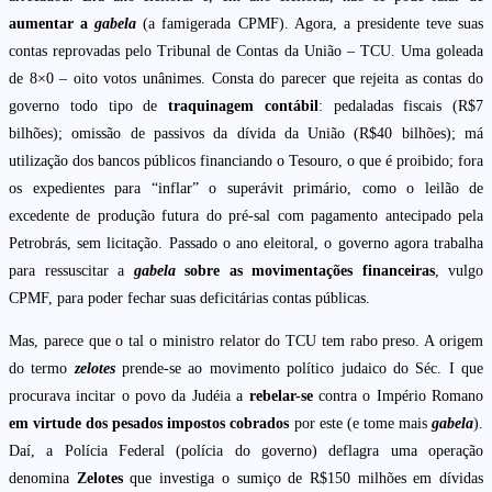
aumentar a
gabela
(a famigerada CPMF). Agora, a presidente teve suas
contas reprovadas pelo Tribunal de Contas da União – TCU. Uma goleada
de 8×0 – oito votos unânimes. Consta do parecer que rejeita as contas do
governo todo tipo de
traquinagem contábil
: pedaladas fiscais (R$7
bilhões); omissão de passivos da dívida da União (R$40 bilhões); má
utilização dos bancos públicos financiando o Tesouro, o que é proibido; fora
os expedientes para “inflar” o superávit primário, como o leilão de
excedente de produção futura do pré-sal com pagamento antecipado pela
Petrobrás, sem licitação. Passado o ano eleitoral, o governo agora trabalha
para ressuscitar a
gabela
sobre as movimentações financeiras
, vulgo
CPMF, para poder fechar suas deficitárias contas públicas.
Mas, parece que o tal o ministro relator do TCU tem rabo preso. A origem
do termo
zelotes
prende-se ao movimento político judaico do Séc. I que
procurava incitar o povo da Judéia a
rebelar-se
contra o Império Romano
em virtude dos pesados impostos cobrados
por este (e tome mais
gabela
).
Daí, a Polícia Federal (polícia do governo) deflagra uma operação
denomina
Zelotes
que investiga o sumiço de R$150 milhões em dívidas