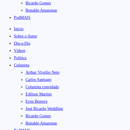
Ricardo Gomes
Ronaldo Amazonas
PodMAIS
Início
Sobre o Autor
Dia-a-Dia
Vídeos
Política
Colunista
Arthur Virgílio Neto
Carlos Santiago
Colunista convidado
Edilson Martins
Eron Bezerra
José Ricardo Weddling
Ricardo Gomes
Ronaldo Amazonas