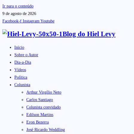
Ir para o conteúdo
9 de agosto de 2026
Facebook-f
Instagram
Youtube
Blog do
Hiel Levy
Início
Sobre o Autor
Dia-a-Dia
Vídeos
Política
Colunista
Arthur Virgílio Neto
Carlos Santiago
Colunista convidado
Edilson Martins
Eron Bezerra
José Ricardo Weddling