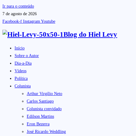
Ir para o conteúdo
7 de agosto de 2026
Facebook-f
Instagram
Youtube
Blog do
Hiel Levy
Início
Sobre o Autor
Dia-a-Dia
Vídeos
Política
Colunista
Arthur Virgílio Neto
Carlos Santiago
Colunista convidado
Edilson Martins
Eron Bezerra
José Ricardo Weddling