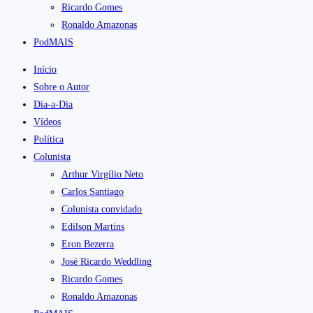
Ricardo Gomes
Ronaldo Amazonas
PodMAIS
Início
Sobre o Autor
Dia-a-Dia
Vídeos
Política
Colunista
Arthur Virgílio Neto
Carlos Santiago
Colunista convidado
Edilson Martins
Eron Bezerra
José Ricardo Weddling
Ricardo Gomes
Ronaldo Amazonas