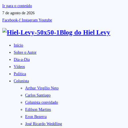
Ir para o conteúdo
7 de agosto de 2026
Facebook-f
Instagram
Youtube
Blog do
Hiel Levy
Início
Sobre o Autor
Dia-a-Dia
Vídeos
Política
Colunista
Arthur Virgílio Neto
Carlos Santiago
Colunista convidado
Edilson Martins
Eron Bezerra
José Ricardo Weddling