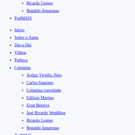
Ricardo Gomes
Ronaldo Amazonas
PodMAIS
Início
Sobre o Autor
Dia-a-Dia
Vídeos
Política
Colunista
Arthur Virgílio Neto
Carlos Santiago
Colunista convidado
Edilson Martins
Eron Bezerra
José Ricardo Weddling
Ricardo Gomes
Ronaldo Amazonas