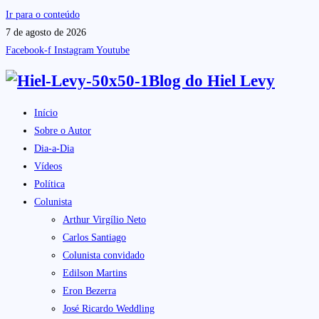
Ir para o conteúdo
7 de agosto de 2026
Facebook-f
Instagram
Youtube
Blog do
Hiel Levy
Início
Sobre o Autor
Dia-a-Dia
Vídeos
Política
Colunista
Arthur Virgílio Neto
Carlos Santiago
Colunista convidado
Edilson Martins
Eron Bezerra
José Ricardo Weddling