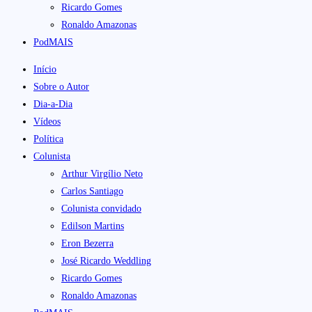
Ricardo Gomes
Ronaldo Amazonas
PodMAIS
Início
Sobre o Autor
Dia-a-Dia
Vídeos
Política
Colunista
Arthur Virgílio Neto
Carlos Santiago
Colunista convidado
Edilson Martins
Eron Bezerra
José Ricardo Weddling
Ricardo Gomes
Ronaldo Amazonas