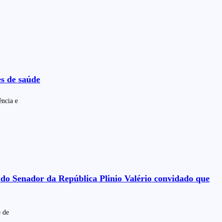
es de saúde
ência e
 do Senador da República Plinio Valério convidado que
o de