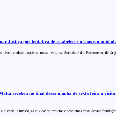
ar Justiça por tentativa de estabelecer o caos em unidad
s, cíveis e administrativas contra a empresa Sociedade dos Enfermeiros de Urg
tta recebeu no final dessa manhã de sexta feira a visita
história, a missão, as atividades, projetos e problemas dessa decana Fundaçã