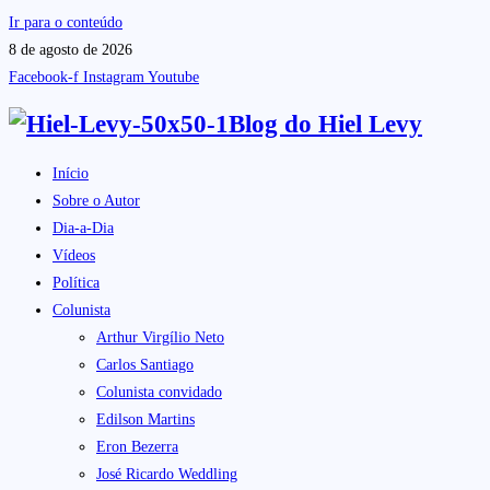
Ir para o conteúdo
8 de agosto de 2026
Facebook-f
Instagram
Youtube
Blog do
Hiel Levy
Início
Sobre o Autor
Dia-a-Dia
Vídeos
Política
Colunista
Arthur Virgílio Neto
Carlos Santiago
Colunista convidado
Edilson Martins
Eron Bezerra
José Ricardo Weddling