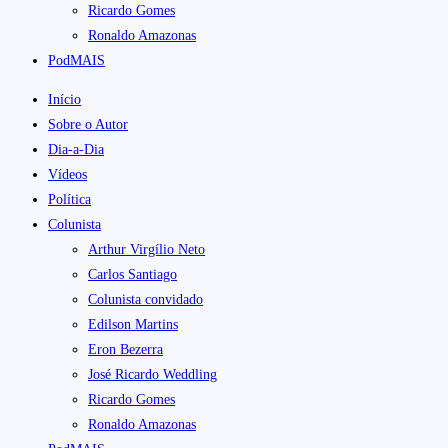
Ricardo Gomes
Ronaldo Amazonas
PodMAIS
Início
Sobre o Autor
Dia-a-Dia
Vídeos
Política
Colunista
Arthur Virgílio Neto
Carlos Santiago
Colunista convidado
Edilson Martins
Eron Bezerra
José Ricardo Weddling
Ricardo Gomes
Ronaldo Amazonas