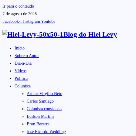
Ir para o conteúdo
7 de agosto de 2026
Facebook-f
Instagram
Youtube
Blog do
Hiel Levy
Início
Sobre o Autor
Dia-a-Dia
Vídeos
Política
Colunista
Arthur Virgílio Neto
Carlos Santiago
Colunista convidado
Edilson Martins
Eron Bezerra
José Ricardo Weddling