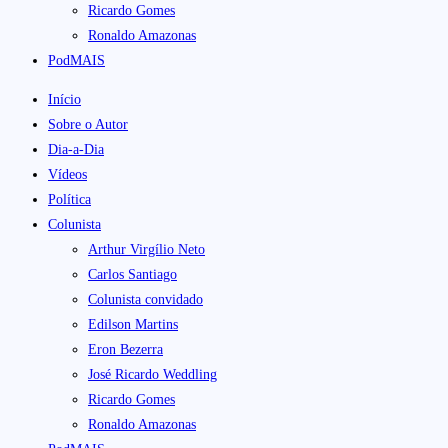
Ricardo Gomes
Ronaldo Amazonas
PodMAIS
Início
Sobre o Autor
Dia-a-Dia
Vídeos
Política
Colunista
Arthur Virgílio Neto
Carlos Santiago
Colunista convidado
Edilson Martins
Eron Bezerra
José Ricardo Weddling
Ricardo Gomes
Ronaldo Amazonas