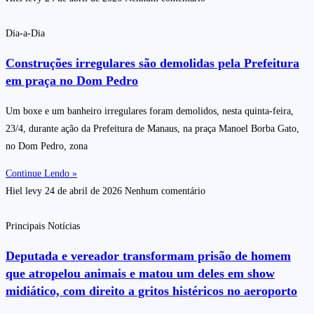
Dia-a-Dia
Construções irregulares são demolidas pela Prefeitura
em praça no Dom Pedro
Um boxe e um banheiro irregulares foram demolidos, nesta quinta-feira,
23/4, durante ação da Prefeitura de Manaus, na praça Manoel Borba Gato,
no Dom Pedro, zona
Continue Lendo »
Hiel levy
24 de abril de 2026
Nenhum comentário
Principais Notícias
Deputada e vereador transformam prisão de homem
que atropelou animais e matou um deles em show
midiático, com direito a gritos histéricos no aeroporto