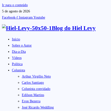
Ir para o conteúdo
5 de agosto de 2026
Facebook-f
Instagram
Youtube
Blog do
Hiel Levy
Início
Sobre o Autor
Dia-a-Dia
Vídeos
Política
Colunista
Arthur Virgílio Neto
Carlos Santiago
Colunista convidado
Edilson Martins
Eron Bezerra
José Ricardo Weddling