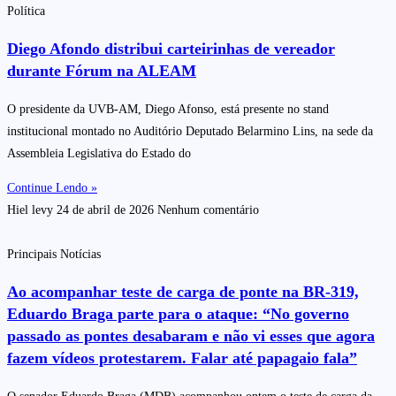
Política
Diego Afondo distribui carteirinhas de vereador
durante Fórum na ALEAM
O presidente da UVB-AM, Diego Afonso, está presente no stand
institucional montado no Auditório Deputado Belarmino Lins, na sede da
Assembleia Legislativa do Estado do
Continue Lendo »
Hiel levy
24 de abril de 2026
Nenhum comentário
Principais Notícias
Ao acompanhar teste de carga de ponte na BR-319,
Eduardo Braga parte para o ataque: “No governo
passado as pontes desabaram e não vi esses que agora
fazem vídeos protestarem. Falar até papagaio fala”