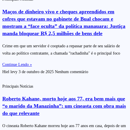
Maços de dinheiro vivo e cheques apreendidos em
cofres que estavam no gabinete de Bual chocam e
mostram a “face oculta” da política manauara: Justiça
manda bloquear R$ 2,5 milhões de bens dele
Crime em que um servidor é cooptado a repassar parte de seu salário de
volta ao político contratante, a chamada “rachadinha” é o principal foco
Continue Lendo »
Hiel levy
3 de outubro de 2025
Nenhum comentário
Principais Notícias
Roberto Kahane, morto hoje aos 77, era bem mais que
“o marido da Manazinha”: um cineasta com obra mais
do que relevante
O cineasta Roberto Kahane morreu hoje aos 77 anos em casa, depois de um