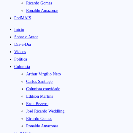
Ricardo Gomes
Ronaldo Amazonas
PodMAIS
Início
Sobre o Autor
Dia-a-Dia
Vídeos
Política
Colunista
Arthur Virgílio Neto
Carlos Santiago
Colunista convidado
Edilson Martins
Eron Bezerra
José Ricardo Weddling
Ricardo Gomes
Ronaldo Amazonas