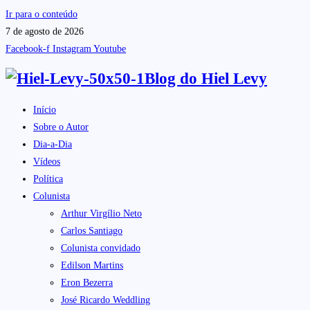
Ir para o conteúdo
7 de agosto de 2026
Facebook-f
Instagram
Youtube
Blog do
Hiel Levy
Início
Sobre o Autor
Dia-a-Dia
Vídeos
Política
Colunista
Arthur Virgílio Neto
Carlos Santiago
Colunista convidado
Edilson Martins
Eron Bezerra
José Ricardo Weddling