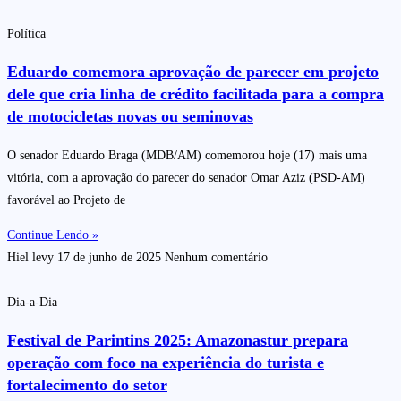
Política
Eduardo comemora aprovação de parecer em projeto
dele que cria linha de crédito facilitada para a compra
de motocicletas novas ou seminovas
O senador Eduardo Braga (MDB/AM) comemorou hoje (17) mais uma
vitória, com a aprovação do parecer do senador Omar Aziz (PSD-AM)
favorável ao Projeto de
Continue Lendo »
Hiel levy
17 de junho de 2025
Nenhum comentário
Dia-a-Dia
Festival de Parintins 2025: Amazonastur prepara
operação com foco na experiência do turista e
fortalecimento do setor