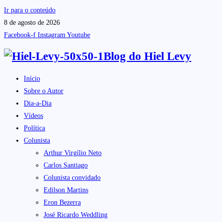
Ir para o conteúdo
8 de agosto de 2026
Facebook-f
Instagram
Youtube
Blog do
Hiel Levy
Início
Sobre o Autor
Dia-a-Dia
Vídeos
Política
Colunista
Arthur Virgílio Neto
Carlos Santiago
Colunista convidado
Edilson Martins
Eron Bezerra
José Ricardo Weddling