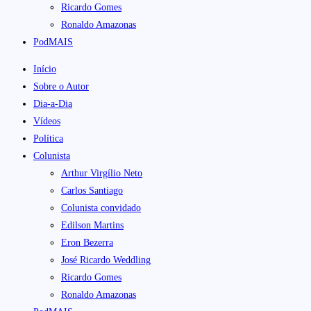
Ricardo Gomes
Ronaldo Amazonas
PodMAIS
Início
Sobre o Autor
Dia-a-Dia
Vídeos
Política
Colunista
Arthur Virgílio Neto
Carlos Santiago
Colunista convidado
Edilson Martins
Eron Bezerra
José Ricardo Weddling
Ricardo Gomes
Ronaldo Amazonas