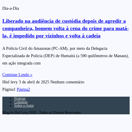
Dia-a-Dia
Liberado na audiência de custódia depois de agredir a
companheira, homem volta à cena do crime para matá-
la, é impedido por vizinhos e volta à cadeia
A Polícia Civil do Amazonas (PC-AM), por meio da Delegacia
Especializada de Polícia (DEP) de Humaitá (a 590 quilômetros de Manaus),
em ação integrada com
Continue Lendo »
Hiel levy
3 de abril de 2025
Nenhum comentário
Página
1
Página
2
Notícias
Colunista
Sobre o Autor
Blog do Hiel Levy 2020 - Todos os Direitos Reservados