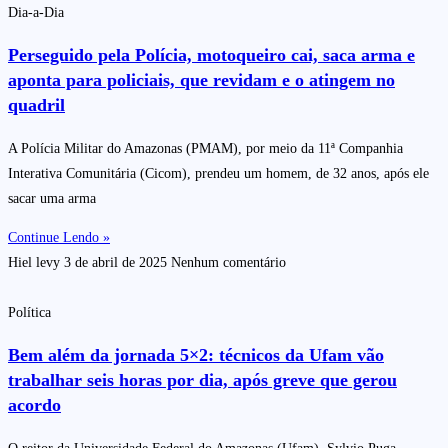
Dia-a-Dia
Perseguido pela Polícia, motoqueiro cai, saca arma e
aponta para policiais, que revidam e o atingem no
quadril
A Polícia Militar do Amazonas (PMAM), por meio da 11ª Companhia
Interativa Comunitária (Cicom), prendeu um homem, de 32 anos, após ele
sacar uma arma
Continue Lendo »
Hiel levy
3 de abril de 2025
Nenhum comentário
Política
Bem além da jornada 5×2: técnicos da Ufam vão
trabalhar seis horas por dia, após greve que gerou
acordo