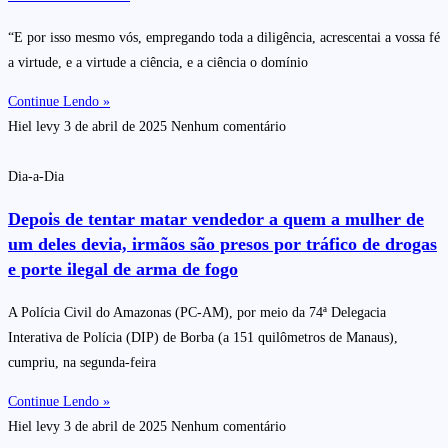
“E por isso mesmo vós, empregando toda a diligência, acrescentai a vossa fé
a virtude, e a virtude a ciência, e a ciência o domínio
Continue Lendo »
Hiel levy
3 de abril de 2025
Nenhum comentário
Dia-a-Dia
Depois de tentar matar vendedor a quem a mulher de
um deles devia, irmãos são presos por tráfico de drogas
e porte ilegal de arma de fogo
A Polícia Civil do Amazonas (PC-AM), por meio da 74ª Delegacia
Interativa de Polícia (DIP) de Borba (a 151 quilômetros de Manaus),
cumpriu, na segunda-feira
Continue Lendo »
Hiel levy
3 de abril de 2025
Nenhum comentário