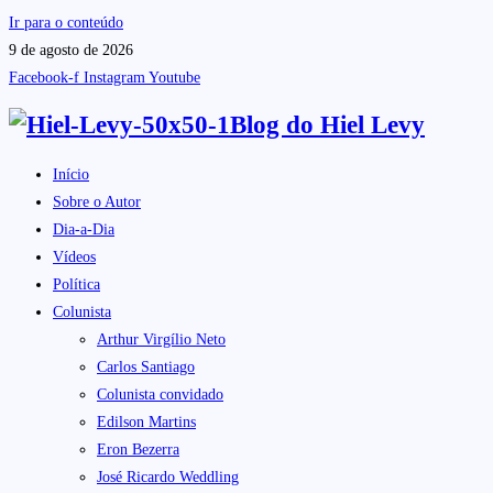
Ir para o conteúdo
9 de agosto de 2026
Facebook-f
Instagram
Youtube
Blog do
Hiel Levy
Início
Sobre o Autor
Dia-a-Dia
Vídeos
Política
Colunista
Arthur Virgílio Neto
Carlos Santiago
Colunista convidado
Edilson Martins
Eron Bezerra
José Ricardo Weddling