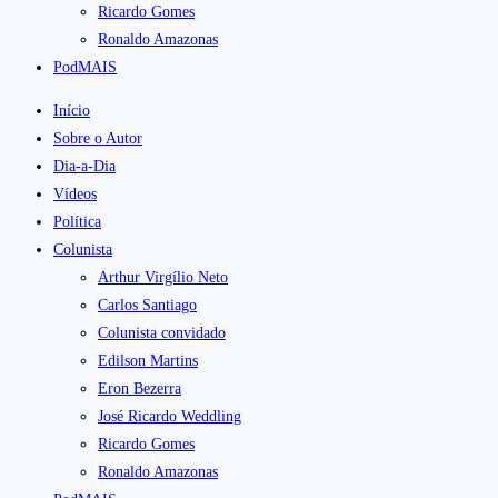
Ricardo Gomes
Ronaldo Amazonas
PodMAIS
Início
Sobre o Autor
Dia-a-Dia
Vídeos
Política
Colunista
Arthur Virgílio Neto
Carlos Santiago
Colunista convidado
Edilson Martins
Eron Bezerra
José Ricardo Weddling
Ricardo Gomes
Ronaldo Amazonas