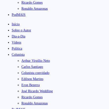
Ricardo Gomes
Ronaldo Amazonas
PodMAIS
Início
Sobre o Autor
Dia-a-Dia
Vídeos
Política
Colunista
Arthur Virgílio Neto
Carlos Santiago
Colunista convidado
Edilson Martins
Eron Bezerra
José Ricardo Weddling
Ricardo Gomes
Ronaldo Amazonas