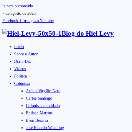
Ir para o conteúdo
7 de agosto de 2026
Facebook-f
Instagram
Youtube
Blog do
Hiel Levy
Início
Sobre o Autor
Dia-a-Dia
Vídeos
Política
Colunista
Arthur Virgílio Neto
Carlos Santiago
Colunista convidado
Edilson Martins
Eron Bezerra
José Ricardo Weddling