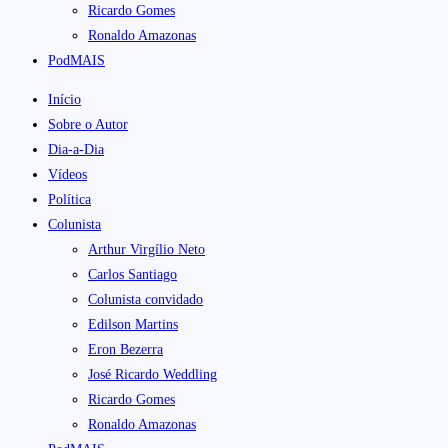
Ricardo Gomes
Ronaldo Amazonas
PodMAIS
Início
Sobre o Autor
Dia-a-Dia
Vídeos
Política
Colunista
Arthur Virgílio Neto
Carlos Santiago
Colunista convidado
Edilson Martins
Eron Bezerra
José Ricardo Weddling
Ricardo Gomes
Ronaldo Amazonas