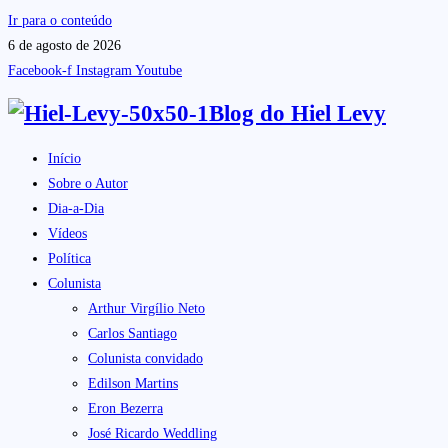
Ir para o conteúdo
6 de agosto de 2026
Facebook-f
Instagram
Youtube
Blog do
Hiel Levy
Início
Sobre o Autor
Dia-a-Dia
Vídeos
Política
Colunista
Arthur Virgílio Neto
Carlos Santiago
Colunista convidado
Edilson Martins
Eron Bezerra
José Ricardo Weddling