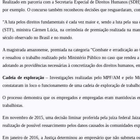
Realizado em parceria com a Secretaria Especial de Direitos Humanos (SDH), 
por exemplo. O concurso também reconheceu decisões que resguardaram, com aç
“A luta pelos direitos fundamentais é cada vez maior e, sendo a luta pela sua
(STF), ministra Cármen Lúcia, na cerimônia de premiação realizada na manhã
século observado no Brasil e no mundo.
A magistrada amazonense, premiada na categoria “Combate e erradicação ao tr
e ressaltou o trabalho realizado pelo Ministério Público no caso que rende
adotando as providências necessárias à concretização dos direitos humanos, e
Cadeia de exploração
– Investigações realizadas pelo MPF/AM e pelo Min
constataram in loco o funcionamento de uma cadeia de exploração de trabalh
O processo demonstra que os empregados e empregadas eram mantidos/as em c
trabalhistas.
Em novembro de 2015, uma decisão liminar proferida pela juíza federal Ja
realização de possível ressarcimento pelos danos causados às comunidades exp
Em janeiro de 2016, a Justiça determinou ao empresário que não submeta os