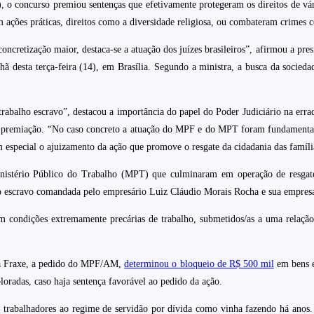
o concurso premiou sentenças que efetivamente protegeram os direitos de vári
ões práticas, direitos como a diversidade religiosa, ou combateram crimes com
 concretização maior, destaca-se a atuação dos juízes brasileiros”, afirmou a 
 desta terça-feira (14), em Brasília. Segundo a ministra, a busca da sociedad
abalho escravo”, destacou a importância do papel do Poder Judiciário na errad
u a premiação. “No caso concreto a atuação do MPF e do MPT foram fundamentai
m especial o ajuizamento da ação que promove o resgate da cidadania das famíli
istério Público do Trabalho (MPT) que culminaram em operação de resgate 
o escravo comandada pelo empresário Luiz Cláudio Morais Rocha e sua empresa
ondições extremamente precárias de trabalho, submetidos/as a uma relação d
iza Fraxe, a pedido do MPF/AM,
determinou o bloqueio de R$ 500 mil
em bens e 
loradas, caso haja sentença favorável ao pedido da ação.
 trabalhadores ao regime de servidão por dívida como vinha fazendo há anos