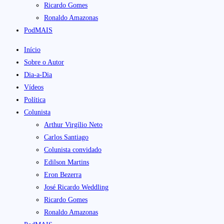
Ricardo Gomes
Ronaldo Amazonas
PodMAIS
Início
Sobre o Autor
Dia-a-Dia
Vídeos
Política
Colunista
Arthur Virgílio Neto
Carlos Santiago
Colunista convidado
Edilson Martins
Eron Bezerra
José Ricardo Weddling
Ricardo Gomes
Ronaldo Amazonas