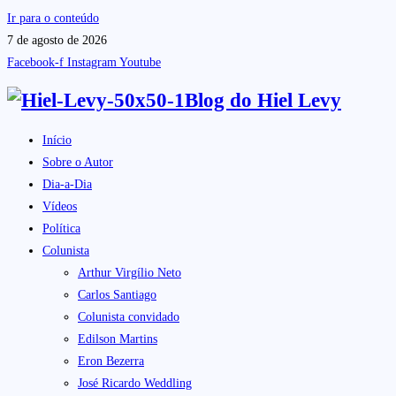
Ir para o conteúdo
7 de agosto de 2026
Facebook-f
Instagram
Youtube
Blog do
Hiel Levy
Início
Sobre o Autor
Dia-a-Dia
Vídeos
Política
Colunista
Arthur Virgílio Neto
Carlos Santiago
Colunista convidado
Edilson Martins
Eron Bezerra
José Ricardo Weddling