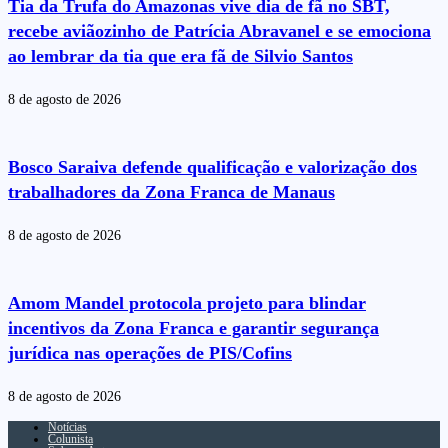
Tia da Trufa do Amazonas vive dia de fã no SBT,
recebe aviãozinho de Patrícia Abravanel e se emociona
ao lembrar da tia que era fã de Silvio Santos
8 de agosto de 2026
Bosco Saraiva defende qualificação e valorização dos
trabalhadores da Zona Franca de Manaus
8 de agosto de 2026
Amom Mandel protocola projeto para blindar
incentivos da Zona Franca e garantir segurança
jurídica nas operações de PIS/Cofins
8 de agosto de 2026
Notícias
Colunista