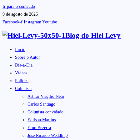
Ir para o conteúdo
9 de agosto de 2026
Facebook-f
Instagram
Youtube
Blog do
Hiel Levy
Início
Sobre o Autor
Dia-a-Dia
Vídeos
Política
Colunista
Arthur Virgílio Neto
Carlos Santiago
Colunista convidado
Edilson Martins
Eron Bezerra
José Ricardo Weddling