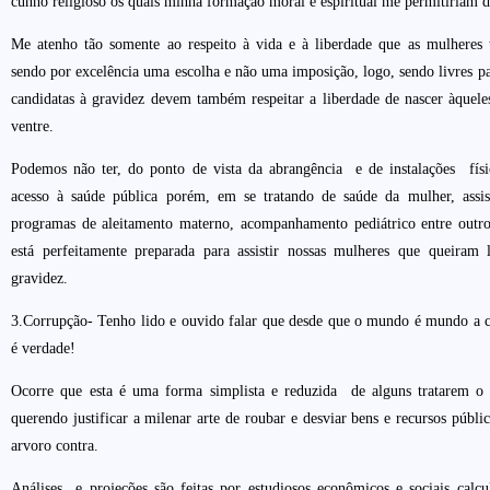
cunho religioso os quais minha formação moral e espiritual me permitiriam d
Me atenho tão somente ao respeito à vida e à liberdade que as mulheres
sendo por excelência uma escolha e não uma imposição, logo, sendo livres pa
candidatas à gravidez devem também respeitar a liberdade de nascer àquel
ventre.
Podemos não ter, do ponto de vista da abrangência e de instalações físi
acesso à saúde pública porém, em se tratando de saúde da mulher, assis
programas de aleitamento materno, acompanhamento pediátrico entre outro
está perfeitamente preparada para assistir nossas mulheres que queiram
gravidez.
3.Corrupção- Tenho lido e ouvido falar que desde que o mundo é mundo a c
é verdade!
Ocorre que esta é uma forma simplista e reduzida de alguns tratarem o 
querendo justificar a milenar arte de roubar e desviar bens e recursos públ
arvoro contra.
Análises e projeções são feitas por estudiosos econômicos e sociais calcu