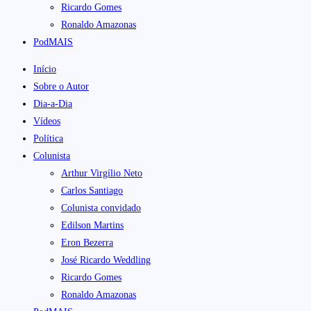
Ricardo Gomes
Ronaldo Amazonas
PodMAIS
Início
Sobre o Autor
Dia-a-Dia
Vídeos
Política
Colunista
Arthur Virgílio Neto
Carlos Santiago
Colunista convidado
Edilson Martins
Eron Bezerra
José Ricardo Weddling
Ricardo Gomes
Ronaldo Amazonas