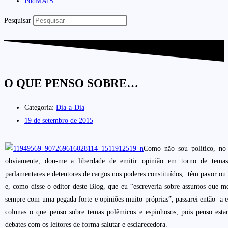
PodMAIS
Pesquisar
O QUE PENSO SOBRE…
Categoria:
Dia-a-Dia
19 de setembro de 2015
Como não sou político, no 
obviamente, dou-me a liberdade de emitir opinião em torno de temas
parlamentares e detentores de cargos nos poderes constituídos, têm
pavor ou
e, como disse o editor deste Blog, que eu “escreveria sobre assuntos que m
sempre com uma pegada forte e opiniões muito próprias”, passarei então a 
colunas o que penso sobre temas polêmicos e espinhosos, pois penso esta
debates com os leitores de forma salutar e esclarecedora.