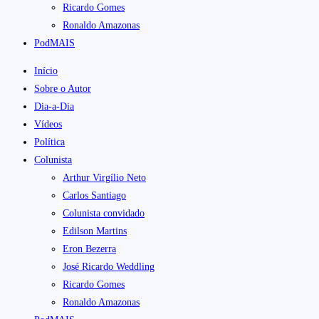
Ricardo Gomes
Ronaldo Amazonas
PodMAIS
Início
Sobre o Autor
Dia-a-Dia
Vídeos
Política
Colunista
Arthur Virgílio Neto
Carlos Santiago
Colunista convidado
Edilson Martins
Eron Bezerra
José Ricardo Weddling
Ricardo Gomes
Ronaldo Amazonas