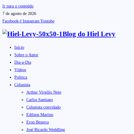
Ir para o conteúdo
7 de agosto de 2026
Facebook-f
Instagram
Youtube
Blog do
Hiel Levy
Início
Sobre o Autor
Dia-a-Dia
Vídeos
Política
Colunista
Arthur Virgílio Neto
Carlos Santiago
Colunista convidado
Edilson Martins
Eron Bezerra
José Ricardo Weddling