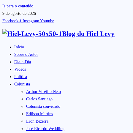
Ir para o conteúdo
9 de agosto de 2026
Facebook-f
Instagram
Youtube
Blog do
Hiel Levy
Início
Sobre o Autor
Dia-a-Dia
Vídeos
Política
Colunista
Arthur Virgílio Neto
Carlos Santiago
Colunista convidado
Edilson Martins
Eron Bezerra
José Ricardo Weddling