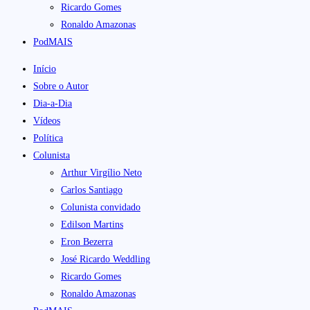
Ricardo Gomes
Ronaldo Amazonas
PodMAIS
Início
Sobre o Autor
Dia-a-Dia
Vídeos
Política
Colunista
Arthur Virgílio Neto
Carlos Santiago
Colunista convidado
Edilson Martins
Eron Bezerra
José Ricardo Weddling
Ricardo Gomes
Ronaldo Amazonas