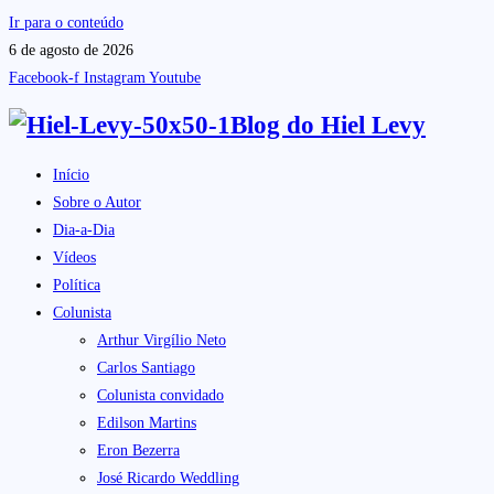
Ir para o conteúdo
6 de agosto de 2026
Facebook-f
Instagram
Youtube
Blog do
Hiel Levy
Início
Sobre o Autor
Dia-a-Dia
Vídeos
Política
Colunista
Arthur Virgílio Neto
Carlos Santiago
Colunista convidado
Edilson Martins
Eron Bezerra
José Ricardo Weddling