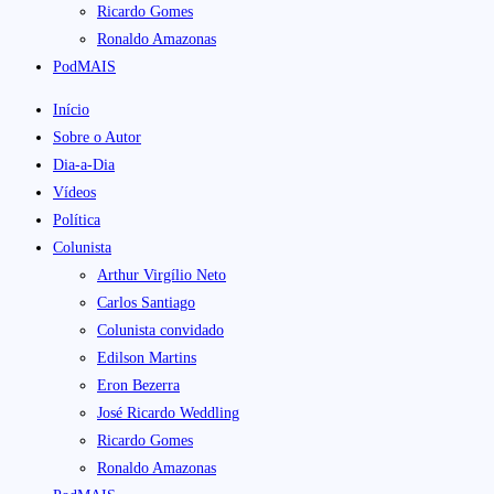
Ricardo Gomes
Ronaldo Amazonas
PodMAIS
Início
Sobre o Autor
Dia-a-Dia
Vídeos
Política
Colunista
Arthur Virgílio Neto
Carlos Santiago
Colunista convidado
Edilson Martins
Eron Bezerra
José Ricardo Weddling
Ricardo Gomes
Ronaldo Amazonas