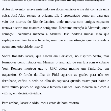
Antes do evento, estava assistindo aos documentários e me dei conta de uma
coisa: José Aldo renega as origens. Ele é apresentado como um cara que
veio dos morros do Rio de Janeiro, onde morava com amigos enquanto
tentava a sorte nos tatames e octógonos. Nenhuma menção à Alvorada, onde
começou. Nenhuma menção a Manaus. Isso poderia mudar. Não que
explique sua derrota acachapante, mas que é uma situação que incomoda a
quem ama esta cidade, isso é!
Sobre Ronaldo Jacaré, que nasceu em Cariacica, no Espírito Santo, mas
formou-se como lutador em Manaus, o resultado de sua luta com o cubano
Yoel Romero mostrou que o UFC adora mesmo um fanfarrão, um
trapaceiro. O fortão da ilha de Fidel agarrou as grades para não ser
derrubado, enfiou o dedo no olho do capixaba quando estava port baixo e
lutou muito pouco no segundo e terceiro assaltos. Não merecia sair com a
vitória, em decisão dividida.
Para ambos, Jacaré e Aldo, meus votos de bom retorno.