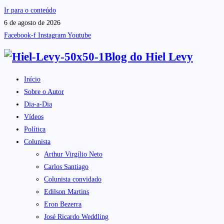
Ir para o conteúdo
6 de agosto de 2026
Facebook-f
Instagram
Youtube
Blog do
Hiel Levy
Início
Sobre o Autor
Dia-a-Dia
Vídeos
Política
Colunista
Arthur Virgílio Neto
Carlos Santiago
Colunista convidado
Edilson Martins
Eron Bezerra
José Ricardo Weddling