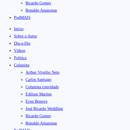
Ricardo Gomes
Ronaldo Amazonas
PodMAIS
Início
Sobre o Autor
Dia-a-Dia
Vídeos
Política
Colunista
Arthur Virgílio Neto
Carlos Santiago
Colunista convidado
Edilson Martins
Eron Bezerra
José Ricardo Weddling
Ricardo Gomes
Ronaldo Amazonas