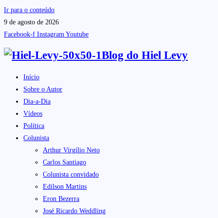
Ir para o conteúdo
9 de agosto de 2026
Facebook-f
Instagram
Youtube
Blog do
Hiel Levy
Início
Sobre o Autor
Dia-a-Dia
Vídeos
Política
Colunista
Arthur Virgílio Neto
Carlos Santiago
Colunista convidado
Edilson Martins
Eron Bezerra
José Ricardo Weddling