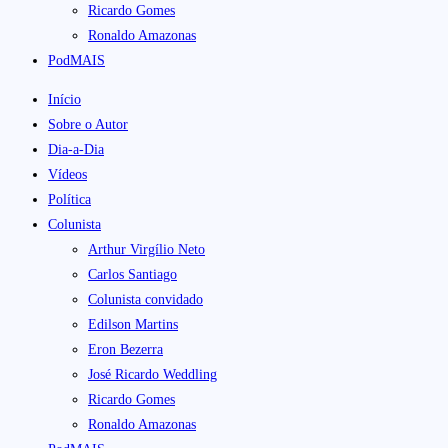
Ricardo Gomes
Ronaldo Amazonas
PodMAIS
Início
Sobre o Autor
Dia-a-Dia
Vídeos
Política
Colunista
Arthur Virgílio Neto
Carlos Santiago
Colunista convidado
Edilson Martins
Eron Bezerra
José Ricardo Weddling
Ricardo Gomes
Ronaldo Amazonas