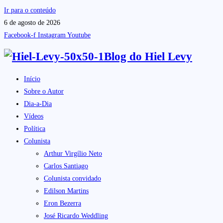
Ir para o conteúdo
6 de agosto de 2026
Facebook-f
Instagram
Youtube
Blog do
Hiel Levy
Início
Sobre o Autor
Dia-a-Dia
Vídeos
Política
Colunista
Arthur Virgílio Neto
Carlos Santiago
Colunista convidado
Edilson Martins
Eron Bezerra
José Ricardo Weddling