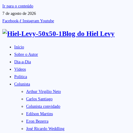
Ir para o conteúdo
7 de agosto de 2026
Facebook-f
Instagram
Youtube
Blog do
Hiel Levy
Início
Sobre o Autor
Dia-a-Dia
Vídeos
Política
Colunista
Arthur Virgílio Neto
Carlos Santiago
Colunista convidado
Edilson Martins
Eron Bezerra
José Ricardo Weddling