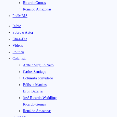
Ricardo Gomes
Ronaldo Amazonas
PodMAIS
Início
Sobre o Autor
Dia-a-Dia
Vídeos
Política
Colunista
Arthur Virgílio Neto
Carlos Santiago
Colunista convidado
Edilson Martins
Eron Bezerra
José Ricardo Weddling
Ricardo Gomes
Ronaldo Amazonas