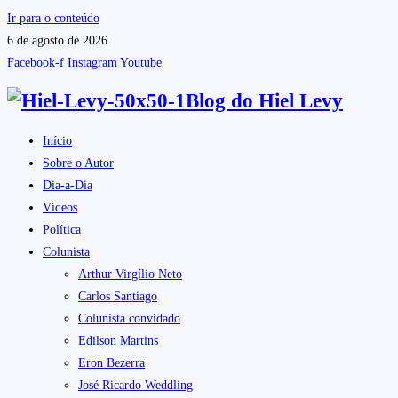
Ir para o conteúdo
6 de agosto de 2026
Facebook-f
Instagram
Youtube
Blog do
Hiel Levy
Início
Sobre o Autor
Dia-a-Dia
Vídeos
Política
Colunista
Arthur Virgílio Neto
Carlos Santiago
Colunista convidado
Edilson Martins
Eron Bezerra
José Ricardo Weddling