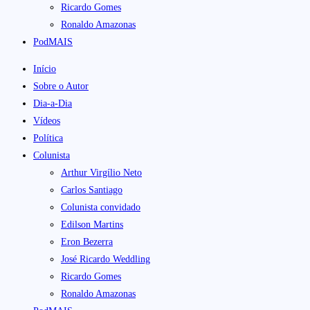
Ricardo Gomes
Ronaldo Amazonas
PodMAIS
Início
Sobre o Autor
Dia-a-Dia
Vídeos
Política
Colunista
Arthur Virgílio Neto
Carlos Santiago
Colunista convidado
Edilson Martins
Eron Bezerra
José Ricardo Weddling
Ricardo Gomes
Ronaldo Amazonas