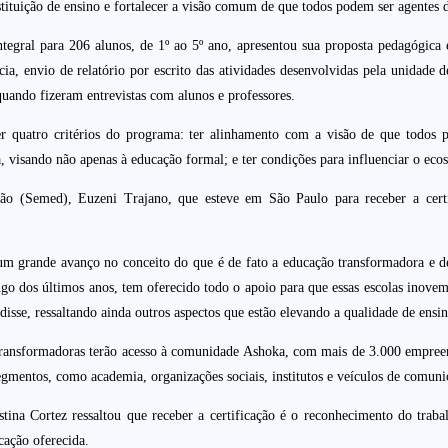
 instituição de ensino e fortalecer a visão comum de que todos podem ser agent
ntegral para 206 alunos, de 1º ao 5º ano, apresentou sua proposta pedagógica
cia, envio de relatório por escrito das atividades desenvolvidas pela unidade d
quando fizeram entrevistas com alunos e professores.
er quatro critérios do programa: ter alinhamento com a visão de que todos p
visando não apenas à educação formal; e ter condições para influenciar o ecos
ção (Semed), Euzeni Trajano, que esteve em São Paulo para receber a certi
 um grande avanço no conceito do que é de fato a educação transformadora e d
 longo dos últimos anos, tem oferecido todo o apoio para que essas escolas in
 disse, ressaltando ainda outros aspectos que estão elevando a qualidade de ens
 Transformadoras terão acesso à comunidade Ashoka, com mais de 3.000 empre
egmentos, como academia, organizações sociais, institutos e veículos de comuni
istina Cortez ressaltou que receber a certificação é o reconhecimento do tra
ação oferecida.