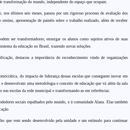
es de transformação do mundo, independente do espaço que ocupam.
 e, nos últimos seis meses, passou por um rigoroso processo de avaliação dos
e ensino, apresentação de painéis sobre o trabalho realizado, além de receber
odem ser transformadores; enxergar os alunos como sujeitos ativos de suas
sistema da educação no Brasil, trazendo novas soluções.
ficação, destacou a importância do reconhecimento vindo de organizações
emocrática, do impacto de liderança dessas escolas que conseguem inovar em
ovem e desenvolvam uma metodologia e conceito de educação que vá além da sala
ino nas escolas da rede municipal e transformando-as em referências.
endedores sociais espalhados pelo mundo, e à comunidade Alana. Elas também
cação.
balho que vem sendo desenvolvido pela unidade e um estímulo para continuar