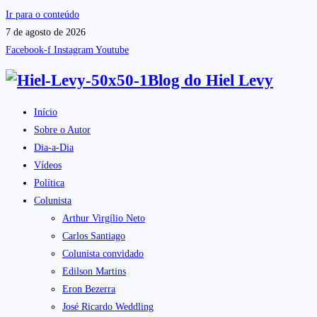
Ir para o conteúdo
7 de agosto de 2026
Facebook-f
Instagram
Youtube
Blog do
Hiel Levy
Início
Sobre o Autor
Dia-a-Dia
Vídeos
Política
Colunista
Arthur Virgílio Neto
Carlos Santiago
Colunista convidado
Edilson Martins
Eron Bezerra
José Ricardo Weddling