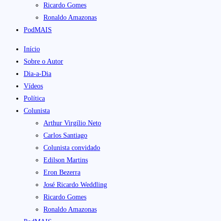
Ricardo Gomes
Ronaldo Amazonas
PodMAIS
Início
Sobre o Autor
Dia-a-Dia
Vídeos
Política
Colunista
Arthur Virgílio Neto
Carlos Santiago
Colunista convidado
Edilson Martins
Eron Bezerra
José Ricardo Weddling
Ricardo Gomes
Ronaldo Amazonas