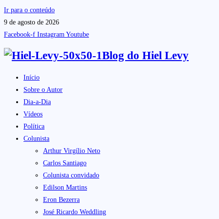
Ir para o conteúdo
9 de agosto de 2026
Facebook-f
Instagram
Youtube
Blog do
Hiel Levy
Início
Sobre o Autor
Dia-a-Dia
Vídeos
Política
Colunista
Arthur Virgílio Neto
Carlos Santiago
Colunista convidado
Edilson Martins
Eron Bezerra
José Ricardo Weddling