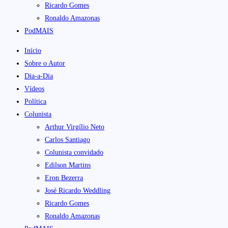
Ricardo Gomes
Ronaldo Amazonas
PodMAIS
Início
Sobre o Autor
Dia-a-Dia
Vídeos
Política
Colunista
Arthur Virgílio Neto
Carlos Santiago
Colunista convidado
Edilson Martins
Eron Bezerra
José Ricardo Weddling
Ricardo Gomes
Ronaldo Amazonas