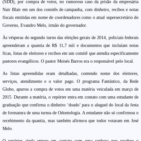
(SDD), por compra de votos, no rumoroso caso da prisão da empresária
Nair Blair em um dos comitês de campanha, com dinheiro, recibos e notas
fiscais emitidas em nome de coordenadores como o atual supersecretário do
Governo, Evandro Melo, irmão do governador.
Às vésperas do segundo turno das eleições gerais de 2014, policiais federais
apreenderam a quantia de R$ 11,7 mil e documentos que incluíam notas
ficas, listas de eleitores e recibos em um comitê que atendia especificamente
pastores evangélicos. O pastor Moisés Barros era o responsável pelo local.
As listas apreendidas eram detalhadas, contendo nome dos eleitores,
serviços, atendimento e o valor pago. O programa Fantástico, da Rede
Globo, apurou a compra de votos em uma matéria veiculada em março de
2015. Durante a matéria, o repórter entra em contato com uma estudante de
graduação que confirma o dinheiro ‘doado’ para o aluguel do local da festa
de formatura de uma turma de Odontologia. A estudante não só confirmou o
recebimento da quantia, mas também afirmou que todos votaram em José
Melo.
O repórter ainda entrou em contato com uma senhora que recebeu o