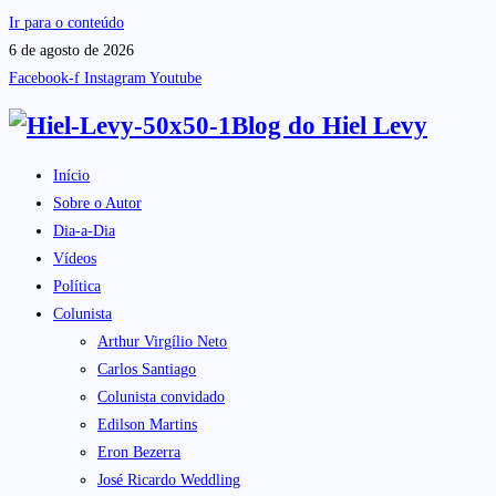
Ir para o conteúdo
6 de agosto de 2026
Facebook-f
Instagram
Youtube
Blog do
Hiel Levy
Início
Sobre o Autor
Dia-a-Dia
Vídeos
Política
Colunista
Arthur Virgílio Neto
Carlos Santiago
Colunista convidado
Edilson Martins
Eron Bezerra
José Ricardo Weddling