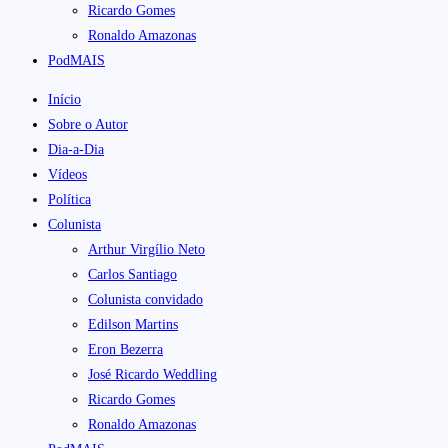
Ricardo Gomes
Ronaldo Amazonas
PodMAIS
Início
Sobre o Autor
Dia-a-Dia
Vídeos
Política
Colunista
Arthur Virgílio Neto
Carlos Santiago
Colunista convidado
Edilson Martins
Eron Bezerra
José Ricardo Weddling
Ricardo Gomes
Ronaldo Amazonas