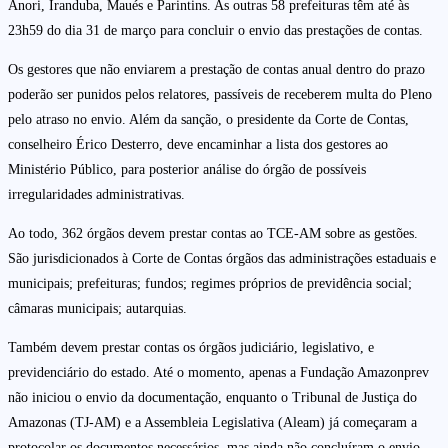
Anori, Iranduba, Maués e Parintins. As outras 58 prefeituras têm até às
23h59 do dia 31 de março para concluir o envio das prestações de contas.
Os gestores que não enviarem a prestação de contas anual dentro do prazo
poderão ser punidos pelos relatores, passíveis de receberem multa do Pleno
pelo atraso no envio. Além da sanção, o presidente da Corte de Contas,
conselheiro Érico Desterro, deve encaminhar a lista dos gestores ao
Ministério Público, para posterior análise do órgão de possíveis
irregularidades administrativas.
Ao todo, 362 órgãos devem prestar contas ao TCE-AM sobre as gestões.
São jurisdicionados à Corte de Contas órgãos das administrações estaduais e
municipais; prefeituras; fundos; regimes próprios de previdência social;
câmaras municipais; autarquias.
Também devem prestar contas os órgãos judiciário, legislativo, e
previdenciário do estado. Até o momento, apenas a Fundação Amazonprev
não iniciou o envio da documentação, enquanto o Tribunal de Justiça do
Amazonas (TJ-AM) e a Assembleia Legislativa (Aleam) já começaram a
protocolar os documentos necessários, mas ainda não concluíram o envio.