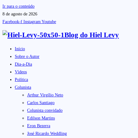
Ir para o conteúdo
8 de agosto de 2026
Facebook-f
Instagram
Youtube
Blog do
Hiel Levy
Início
Sobre o Autor
Dia-a-Dia
Vídeos
Política
Colunista
Arthur Virgílio Neto
Carlos Santiago
Colunista convidado
Edilson Martins
Eron Bezerra
José Ricardo Weddling