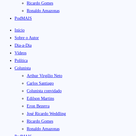
Ricardo Gomes
Ronaldo Amazonas
PodMAIS
Início
Sobre o Autor
Dia-a-Dia
Vídeos
Política
Colunista
Arthur Virgílio Neto
Carlos Santiago
Colunista convidado
Edilson Martins
Eron Bezerra
José Ricardo Weddling
Ricardo Gomes
Ronaldo Amazonas