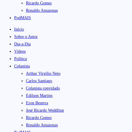
Ricardo Gomes
Ronaldo Amazonas
PodMAIS
Início
Sobre o Autor
Dia-a-Dia
Vídeos
Política
Colunista
Arthur Virgílio Neto
Carlos Santiago
Colunista convidado
Edilson Martins
Eron Bezerra
José Ricardo Weddling
Ricardo Gomes
Ronaldo Amazonas