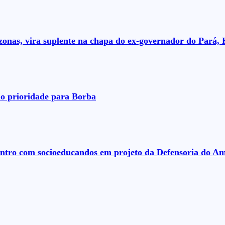
nas, vira suplente na chapa do ex-governador do Pará, 
o prioridade para Borba
ontro com socioeducandos em projeto da Defensoria do A