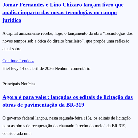
Jomar Fernandes e Lino Chíxaro lançam livro que
analisa impacto das novas tecnologias no campo
jurídico
A capital amazonense recebe, hoje, o lançamento da obra “Tecnologias dos
novos tempos sob a ótica do direito brasileiro”, que propõe uma reflexão
atual sobre
Continue Lendo »
Hiel levy
14 de abril de 2026
Nenhum comentário
Principais Notícias
Agora é para valer: lançados os editais de licitação das
obras de pavimentação da BR-319
O governo federal lançou, nesta segunda-feira (13), os editais de licitação
para as obras de recuperação do chamado “trecho do meio” da BR-319,
considerada uma