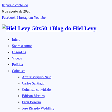
Ir para o conteúdo
6 de agosto de 2026
Facebook-f
Instagram
Youtube
Blog do
Hiel Levy
Início
Sobre o Autor
Dia-a-Dia
Vídeos
Política
Colunista
Arthur Virgílio Neto
Carlos Santiago
Colunista convidado
Edilson Martins
Eron Bezerra
José Ricardo Weddling