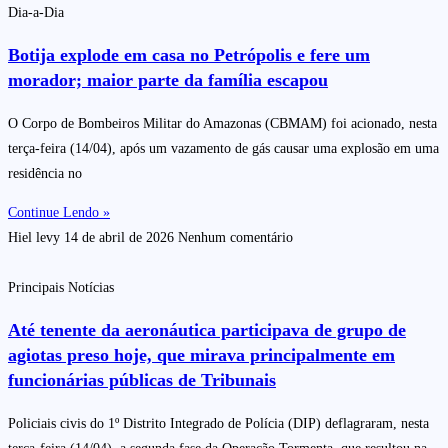
Dia-a-Dia
Botija explode em casa no Petrópolis e fere um
morador; maior parte da família escapou
O Corpo de Bombeiros Militar do Amazonas (CBMAM) foi acionado, nesta
terça-feira (14/04), após um vazamento de gás causar uma explosão em uma
residência no
Continue Lendo »
Hiel levy
14 de abril de 2026
Nenhum comentário
Principais Notícias
Até tenente da aeronáutica participava de grupo de
agiotas preso hoje, que mirava principalmente em
funcionárias públicas de Tribunais
Policiais civis do 1º Distrito Integrado de Polícia (DIP) deflagraram, nesta