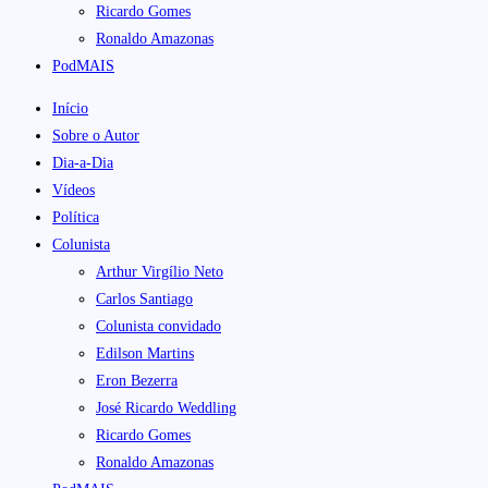
Ricardo Gomes
Ronaldo Amazonas
PodMAIS
Início
Sobre o Autor
Dia-a-Dia
Vídeos
Política
Colunista
Arthur Virgílio Neto
Carlos Santiago
Colunista convidado
Edilson Martins
Eron Bezerra
José Ricardo Weddling
Ricardo Gomes
Ronaldo Amazonas